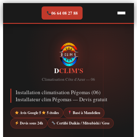
Aller
au
06 64 08 27 88
contenu
D
CLIM'S
Climatisation Côte d'Azur — 06
Installation climatisation Pégomas (06)
Installateur clim Pégomas — Devis gratuit
Avis Google 5
5 étoiles
Basé à Mandelieu
Devis sous 24h
Certifié Daikin / Mitsubishi / Gree