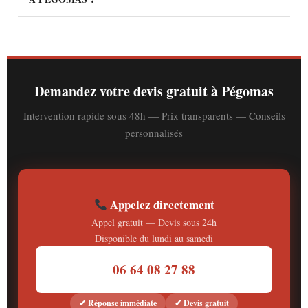
et l'accessibilité du logement.
Oui, absolument. Dclim's est disponible toute l'année, été
compris. Nous planifions rapidement pour que vous soyez
au frais avant les pics de chaleur en vallée de la Siagne.
Demandez votre devis gratuit à Pégomas
Intervention rapide sous 48h — Prix transparents — Conseils
personnalisés
Appelez directement
Appel gratuit — Devis sous 24h
Disponible du lundi au samedi
06 64 08 27 88
✔ Réponse immédiate
✔ Devis gratuit