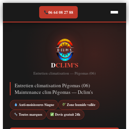
Aller
au
06 64 08 27 88
contenu
D
CLIM'S
Entretien climatisation — Pégomas (06)
Entretien climatisation Pégomas (06)
Maintenance clim Pégomas — Dclim's
Anti-moisissures Siagne
Zone humide vallée
Toutes marques
Devis gratuit 24h