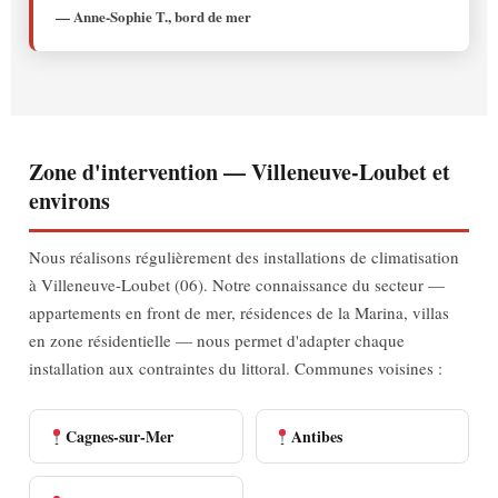
— Anne-Sophie T., bord de mer
Zone d'intervention — Villeneuve-Loubet et
environs
Nous réalisons régulièrement des installations de climatisation
à Villeneuve-Loubet (06). Notre connaissance du secteur —
appartements en front de mer, résidences de la Marina, villas
en zone résidentielle — nous permet d'adapter chaque
installation aux contraintes du littoral. Communes voisines :
Cagnes-sur-Mer
Antibes