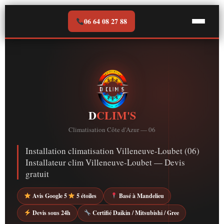
Aller
au
06 64 08 27 88
contenu
D
CLIM'S
Climatisation Côte d'Azur — 06
Installation climatisation Villeneuve-Loubet (06)
Installateur clim Villeneuve-Loubet — Devis
gratuit
Avis Google 5
5 étoiles
Basé à Mandelieu
Devis sous 24h
Certifié Daikin / Mitsubishi / Gree