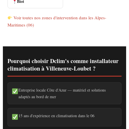
Biot
Voir toutes nos zones d'intervention dans les Alpes-
Maritimes (06)
Pourquoi choisir Dclim's comme installateur
climatisation à Villeneuve-Loubet ?
Entreprise locale Côte d'Azur — matériel et solutions
adaptés au bord de mer
15 ans d'expérience en climatisation dans le 06