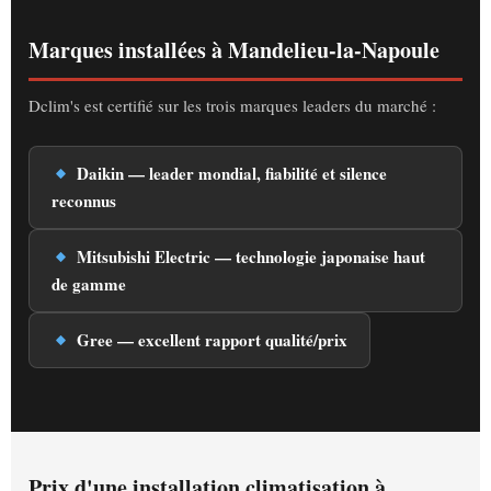
Marques installées à Mandelieu-la-Napoule
Dclim's est certifié sur les trois marques leaders du marché :
Daikin — leader mondial, fiabilité et silence
reconnus
Mitsubishi Electric — technologie japonaise haut
de gamme
Gree — excellent rapport qualité/prix
Prix d'une installation climatisation à