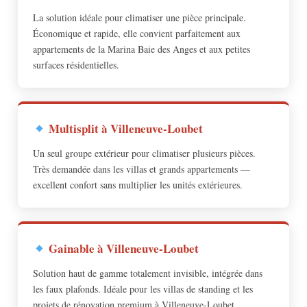
La solution idéale pour climatiser une pièce principale.
Économique et rapide, elle convient parfaitement aux
appartements de la Marina Baie des Anges et aux petites
surfaces résidentielles.
Multisplit à Villeneuve-Loubet
Un seul groupe extérieur pour climatiser plusieurs pièces.
Très demandée dans les villas et grands appartements —
excellent confort sans multiplier les unités extérieures.
Gainable à Villeneuve-Loubet
Solution haut de gamme totalement invisible, intégrée dans
les faux plafonds. Idéale pour les villas de standing et les
projets de rénovation premium à Villeneuve-Loubet.