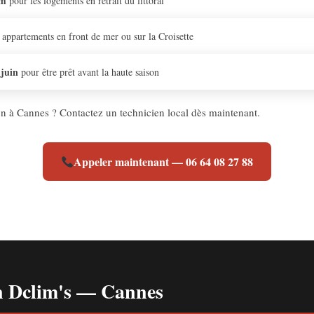
um
pour les logements en retrait du littoral
 appartements en front de mer ou sur la Croisette
 juin
pour être prêt avant la haute saison
ion à Cannes ? Contactez un technicien local dès maintenant.
Appeler maintenant — 06 64 08 27 88
en Dclim's — Cannes