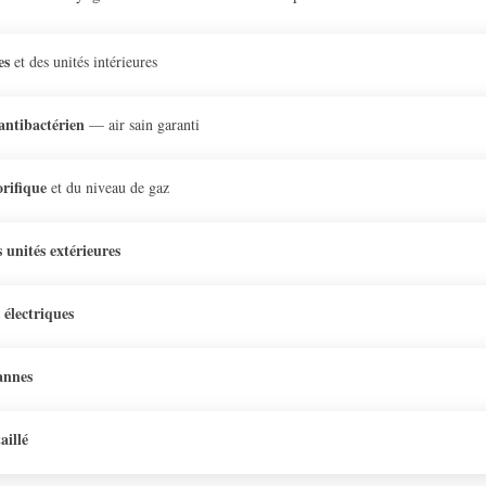
es
et des unités intérieures
antibactérien
— air sain garanti
orifique
et du niveau de gaz
 unités extérieures
 électriques
annes
aillé