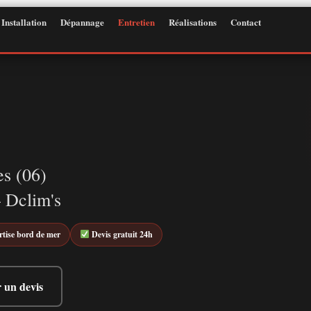
Installation
Dépannage
Entretien
Réalisations
Contact
es (06)
 Dclim's
tise bord de mer
Devis gratuit 24h
 un devis