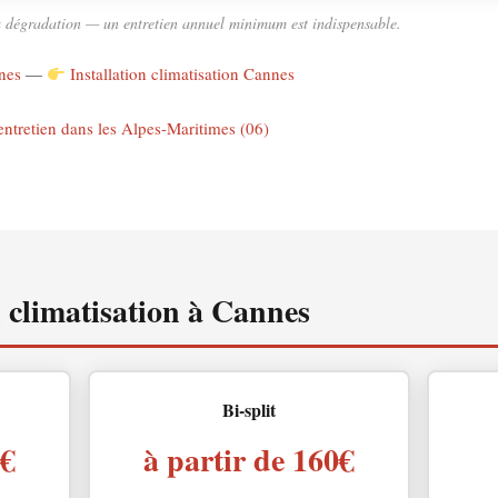
a dégradation — un entretien annuel minimum est indispensable.
nes
—
Installation climatisation Cannes
 entretien dans les Alpes-Maritimes (06)
n climatisation à Cannes
Bi-split
0€
à partir de 160€