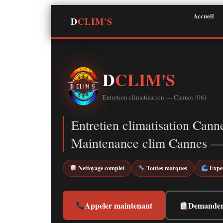
Aller
Accueil
au
D
CLIM'S
contenu
D
CLIM'S
Entretien climatisation — Cannes (06)
Entretien climatisation Cann
Maintenance clim Cannes —
Nettoyage complet
Toutes marques
Exper
Appeler maintenant
Demander