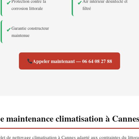
Protection contre la
Air intérieur désinfecté et
✔
✔
corrosion littorale
filtré
Garantie constructeur
✔
maintenue
Appeler maintenant — 06 64 08 27 88
de maintenance climatisation à Canne
t de nettoyage climatisation à Cannes adapté aux contraintes du littoral