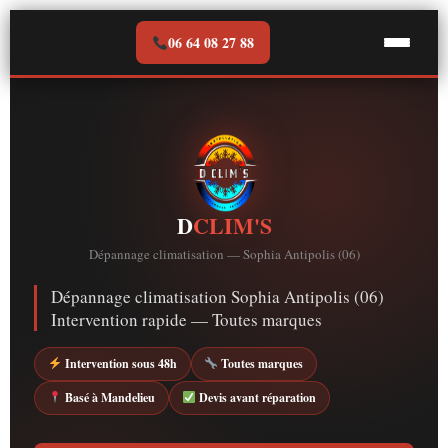
Aller
au
06 64 08 27 88
contenu
D
CLIM'S
Dépannage climatisation — Sophia Antipolis (06)
Dépannage climatisation Sophia Antipolis (06)
Intervention rapide — Toutes marques
Intervention sous 48h
Toutes marques
Basé à Mandelieu
Devis avant réparation