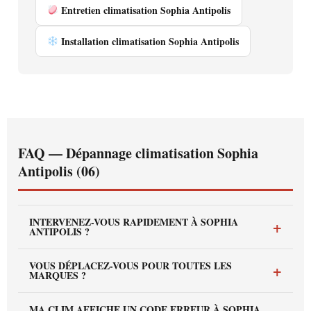
Entretien climatisation Sophia Antipolis
Installation climatisation Sophia Antipolis
FAQ — Dépannage climatisation Sophia
Antipolis (06)
INTERVENEZ-VOUS RAPIDEMENT À SOPHIA
+
ANTIPOLIS ?
Oui — nous intervenons sous 48h à Sophia Antipolis,
VOUS DÉPLACEZ-VOUS POUR TOUTES LES
+
dans tous ses secteurs — Les Bouillides, Garbejaire, Les
MARQUES ?
Clausonnes et Les Lucioles.
Oui — Daikin, Mitsubishi Electric, Gree, Atlantic,
MA CLIM AFFICHE UN CODE ERREUR À SOPHIA