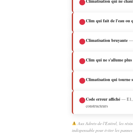
Climatisation qui ne chauf
Clim qui fait de l'eau ou 
Climatisation bruyante
— d
Clim qui ne s'allume plus
Climatisation qui tourne s
Code erreur affiché
— E1, E
constructeurs
Aux Adrets-de-l'Estérel, les résin
indispensable pour éviter les pannes