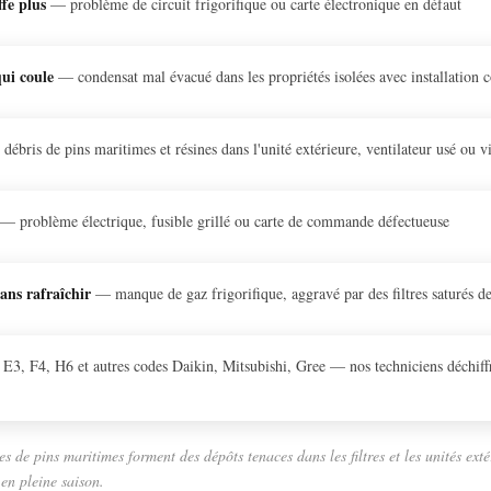
fe plus
— problème de circuit frigorifique ou carte électronique en défaut
qui coule
— condensat mal évacué dans les propriétés isolées avec installation
ébris de pins maritimes et résines dans l'unité extérieure, ventilateur usé ou 
— problème électrique, fusible grillé ou carte de commande défectueuse
ans rafraîchir
— manque de gaz frigorifique, aggravé par des filtres saturés de
3, F4, H6 et autres codes Daikin, Mitsubishi, Gree — nos techniciens déchiffre
es de pins maritimes forment des dépôts tenaces dans les filtres et les unités ext
 en pleine saison.