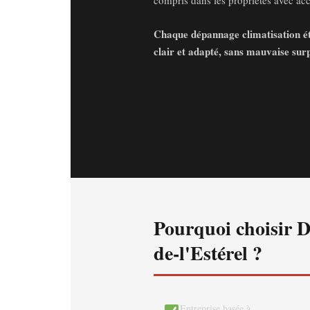
compris dans les propriétés avec accè
Chaque dépannage climatisation étan
clair et adapté, sans mauvaise surp
Pourquoi choisir D
de-l'Estérel ?
Entreprise basée à