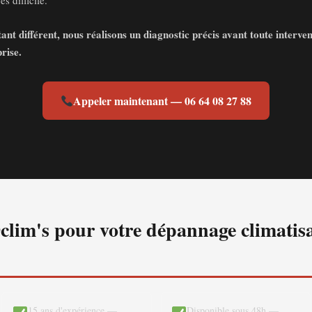
s difficile.
t différent, nous réalisons un diagnostic précis avant toute interven
rise.
Appeler maintenant — 06 64 08 27 88
clim's pour votre dépannage climatis
15 ans d'expérience —
Disponible sous 48h —