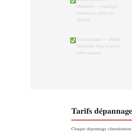
Mandelieu — à quelques
minutes des Adrets-de-
l'Estérel
Toutes marques — Daikin,
Mitsubishi, Gree et toutes
autres marques
Tarifs dépannage 
Chaque dépannage climatisation ét