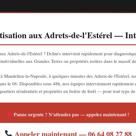
isation aux Adrets-de-l'Estérel — Int
aux Adrets-de-l'Estérel ? Dclim's intervient rapidement pour diagnostique
s individuelles aux Grandes Terres ou propriétés isolées dans le massif de 
e à Mandelieu-la-Napoule, à quelques minutes des Adrets-de-l'Estérel, 
 dans le 06. Disponibles sous 48h, nos équipes interviennent rapidement 
uartiers résidentiels et propriétés en lisière de forêt — pour tout type d
Panne urgente ? N'attendez pas — appelez maintenant !
Appeler maintenant — 06 64 08 27 88