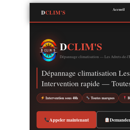
Aller
Accueil
au
D
CLIM'S
contenu
D
CLIM'S
Dépannage climatisation — Les Adrets-de-l'E
Dépannage climatisation Les 
Intervention rapide — Toute
Intervention sous 48h
Toutes marques
B
Appeler maintenant
Demander