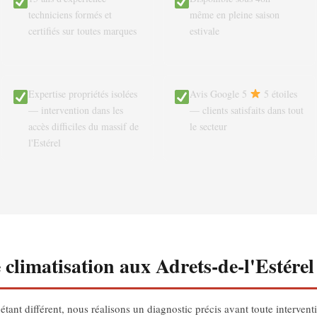
techniciens formés et
même en pleine saison
certifiés sur toutes marques
estivale
Expertise propriétés isolées
Avis Google 5
5 étoiles
— intervention dans les
— clients satisfaits dans tout
accès difficiles du massif de
le secteur
l'Estérel
climatisation aux Adrets-de-l'Estérel
ant différent, nous réalisons un diagnostic précis avant toute interventi