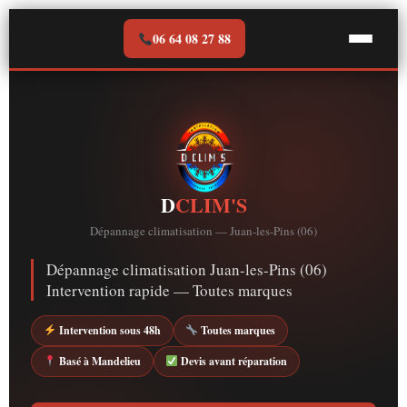
Aller
au
06 64 08 27 88
contenu
D
CLIM'S
Dépannage climatisation — Juan-les-Pins (06)
Dépannage climatisation Juan-les-Pins (06)
Intervention rapide — Toutes marques
Intervention sous 48h
Toutes marques
Basé à Mandelieu
Devis avant réparation