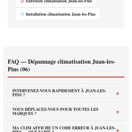
Entretien climatisation Juan-les-Pins
Installation climatisation Juan-les-Pins
FAQ — Dépannage climatisation Juan-les-
Pins (06)
INTERVENEZ-VOUS RAPIDEMENT À JUAN-LES-
+
PINS ?
Oui — nous intervenons sous 48h à Juan-les-Pins, dans
VOUS DÉPLACEZ-VOUS POUR TOUTES LES
+
tous ses secteurs — front de mer, pinède, centre Juan et
MARQUES ?
zone hôtelière.
Oui — Daikin, Mitsubishi Electric, Gree, Atlantic,
MA CLIM AFFICHE UN CODE ERREUR À JUAN-LES-
+
Samsung, Fujitsu et toutes autres marques.
PINS — QUE FAIRE ?